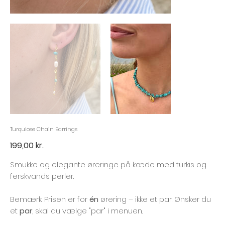
Turquiose Chain Earrings
Pris
199,00 kr.
Smukke og elegante øreringe på kæde med turkis og
ferskvands perler.
Bemærk: Prisen er for
én
ørering – ikke et par. Ønsker du
et
par
, skal du vælge "par" i menuen.