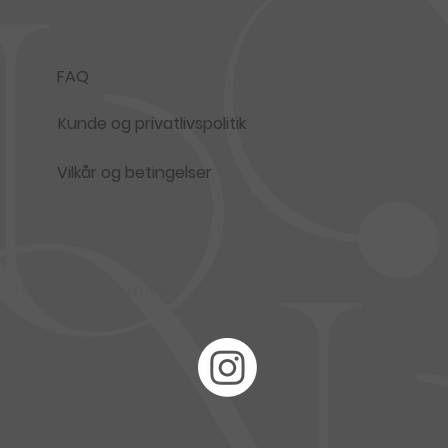
FAQ
Kunde og privatlivspolitik
Vilkår og betingelser
Følg november smykker