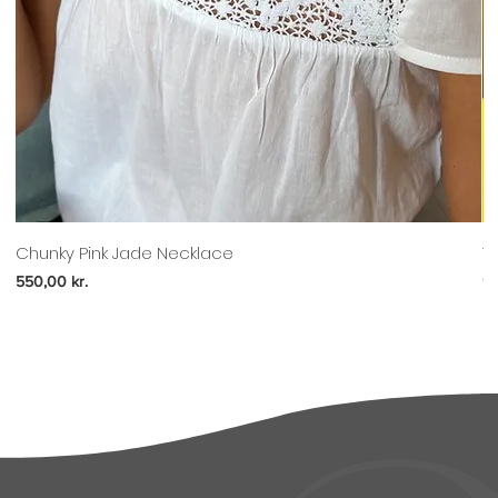
Chunky Pink Jade Necklace
T
Pris
Pr
550,00 kr.
97
Godt at vide