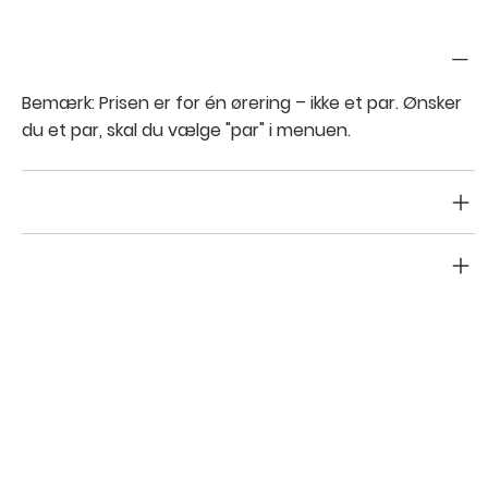
Pris
Bemærk: Prisen er for
én
ørering – ikke et par. Ønsker
du et
par
, skal du vælge "par" i menuen.
Return & refund policy
Shipping info