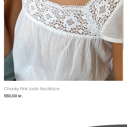
Chunky Pink Jade Necklace
T
Pris
Pr
550,00 kr.
97