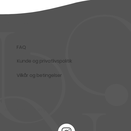
Godt at vide
FAQ
Kunde og privatlivspolitik
Vilkår og betingelser
Følg november smykker