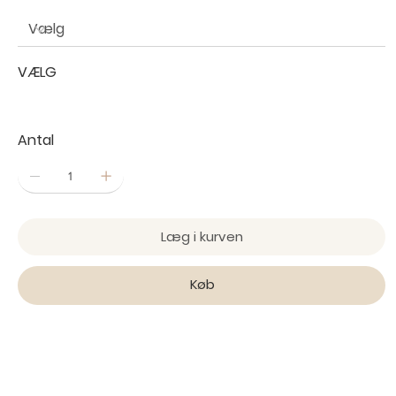
VÆLG
Antal
Læg i kurven
Køb