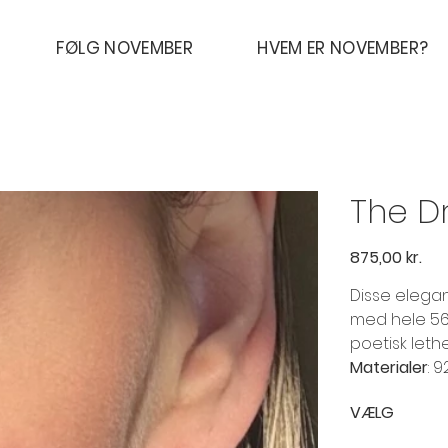
FØLG NOVEMBER
HVEM ER NOVEMBER?
The Dr
Pris
875,00 kr.
Disse elega
med hele 56
poetisk leth
Materialer
: 
VÆLG