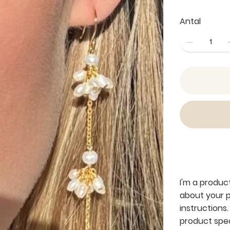
Antal
Product i
I'm a produc
about your p
instructions.
product spec