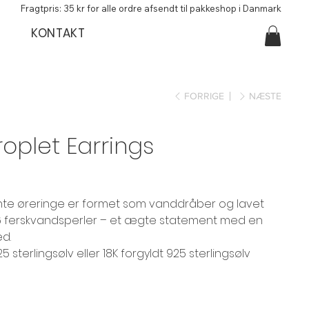
Fragtpris: 35 kr for alle ordre afsendt til pakkeshop i Danmark
KONTAKT
FORRIGE
NÆSTE
oplet Earrings
nte øreringe er formet som vanddråber og lavet
 ferskvandsperler – et ægte statement med en
ed.
925 sterlingsølv eller 18K forgyldt 925 sterlingsølv