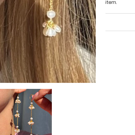
item.
Return & 
Shipping 