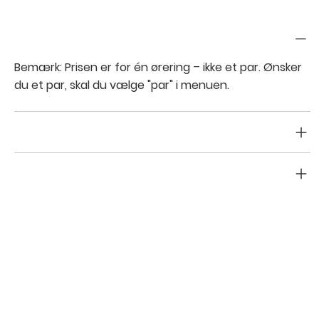
Pris
Bemærk: Prisen er for
én
ørering – ikke et par. Ønsker
du et
par
, skal du vælge "par" i menuen.
Return & refund policy
Shipping info