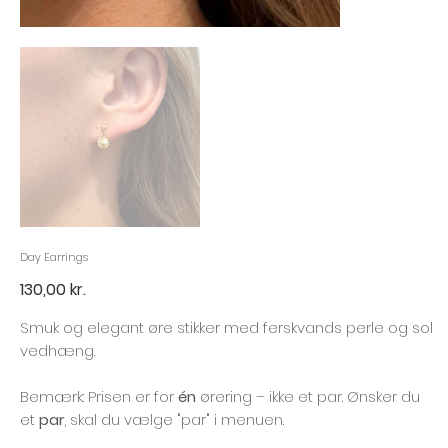
Day Earrings
Pris
130,00 kr.
Smuk og elegant øre stikker med ferskvands perle og sol
vedhæng.
Bemærk: Prisen er for
én
ørering – ikke et par. Ønsker du
et
par
, skal du vælge "par" i menuen.