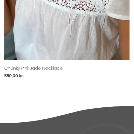
Chunky Pink Jade Necklace
T
Pris
Pr
550,00 kr.
97
Godt at vide