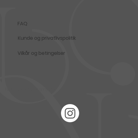
FAQ
Kunde og privatlivspolitik
Vilkår og betingelser
Følg november smykker