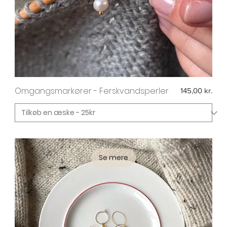
Omgangsmarkører - Ferskvandsperler
Pris
145,00 kr.
Se mere