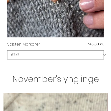
Solsten Markører
Pris
145,00 kr.
November's ynglinge