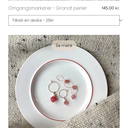
Omgangsmarkører - Granat perler
Pris
145,00 kr.
Se mere