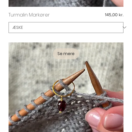
Turmalin Markører
Pris
145,00 kr.
Se mere