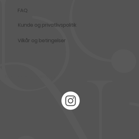
FAQ
Kunde og privatlivspolitik
Vilkår og betingelser
Følg november smykker