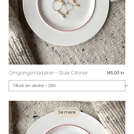
Omgangsmarkører - Gule Citriner
Pris
145,00 kr.
Se mere