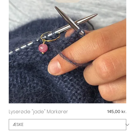
Lyserøde "jade" Markører
Pris
145,00 kr.