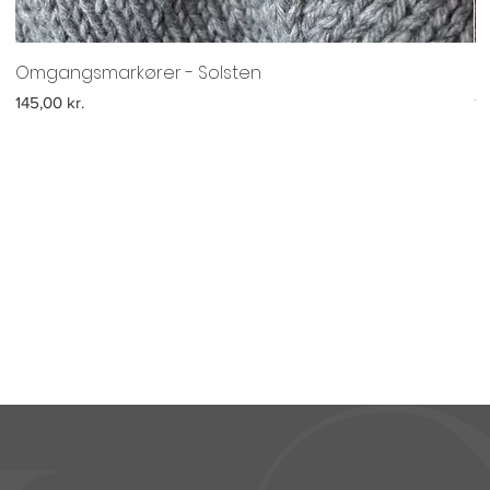
Omgangsmarkører - Solsten
O
Pris
Pr
145,00 kr.
14
Godt at vide