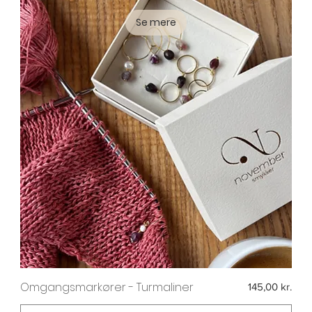
Se mere
Omgangsmarkører - Turmaliner
Pris
145,00 kr.