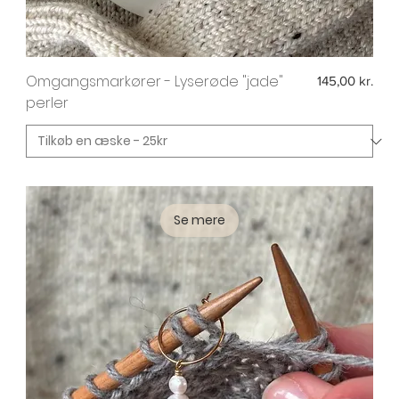
Omgangsmarkører - Lyserøde "jade"
Pris
145,00 kr.
perler
Se mere