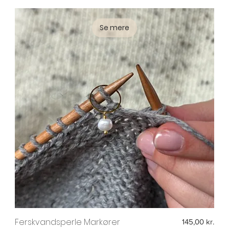
Se mere
Ferskvandsperle Markører
Pris
145,00 kr.