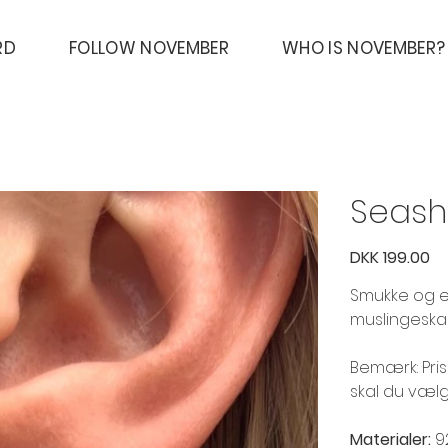
RD
FOLLOW NOVEMBER
WHO IS NOVEMBER?
Seashe
Price
DKK 199.00
Smukke og e
muslingeska
Bemærk: Pris
skal du vælg
Materialer:
9