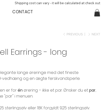
Shipping cost can vary - it will be calculated at check out
CONTACT
PREVIOUS
NEXT
ll Earrings - long
legante lange øreringe med det fineste
l-vedhæng og en ægte ferskvandsperle.
en er for
én
ørering – ikke et par. Ønsker du et
par
,
e "par" i menuen.
25 sterlingsølv eller 18K forgyldt 925 sterlingsølv.