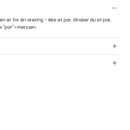
en er for
én
ørering – ikke et par. Ønsker du et
par
,
e "par" i menuen.
refund policy
info